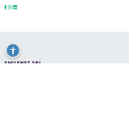
SMILENET SRL
Camper nuovi di tutte le marche e concessionari
certificati.
Van, Mansardato, Profilato, Motorhome. Cerca,
configura e confronta i risultati.
TROVA IL TUO CAMPER
SERVE AIUTO?