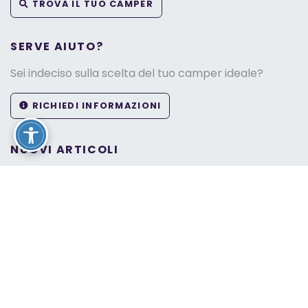
TROVA IL TUO CAMPER
SERVE AIUTO?
Sei indeciso sulla scelta del tuo camper ideale?
RICHIEDI INFORMAZIONI
NUOVI ARTICOLI
Camper Knaus
Camper Knaus Prezzi
SMILENET SRL - P.IVA 03349370233 - Capitale Sociale €
50.000,00 - REA
Cookie Policy
Privacy Policy
Impostazioni di tracciamento