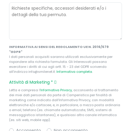
INFORMATIVA AI SENSI DEL REGOLAMENTO UE N. 2016/679
"GDPR"
I dati personali acquisiti saranno utilizzati esclusivamente per
rispondere alla richiesta formulata. Gli Interessati possono
esercitare i diritti di cui agli artt. 15 - 23 del GDPR scrivendo
all'indirizzo info@smilenet.it.
Informativa completa
.
Attività di Marketing
*
Letta e compresa l’
Informativa Privacy
, acconsento al trattamento
dei miei dati personali da parte di Camperistico per finalità di
marketing come indicato dall’Informativa Privacy, con modalità
elettroniche e/o cartacee, e, in particolare, a mezzo posta ordinaria
o email, telefono (es. chiamate automatizzate, SMS, sistemi di
messaggistica istantanea), e qualsiasi altro canale informatico
(es. siti web, mobile app).
Acconsento
Non acconsento