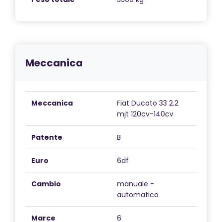
è pronto a portarti alla scoperta di nuove avventure
con stile e affidabilità.
Meccanica
Meccanica
Fiat Ducato 33 2.2
mjt 120cv-140cv
Patente
B
Euro
6df
Cambio
manuale -
automatico
Marce
6