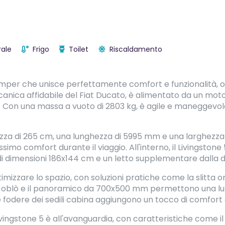
ale
Frigo
Toilet
Riscaldamento
mper che unisce perfettamente comfort e funzionalità, of
canica affidabile del Fiat Ducato, è alimentato da un mot
da. Con una massa a vuoto di 2803 kg, è agile e maneggevo
tezza di 265 cm, una lunghezza di 5995 mm e una larghezz
imo comfort durante il viaggio. All'interno, il Livingstone
di dimensioni 186x144 cm e un letto supplementare dalla d
imizzare lo spazio, con soluzioni pratiche come la slitta o
Gli oblò e il panoramico da 700x500 mm permettono una lu
 fodere dei sedili cabina aggiungono un tocco di comfort e
Livingstone 5 è all'avanguardia, con caratteristiche come i