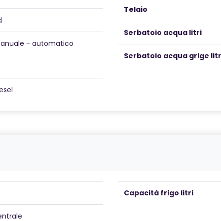
Telaio
d
Serbatoio acqua litri
anuale - automatico
Serbatoio acqua grige litr
esel
Capacità frigo litri
entrale