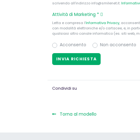
scrivendo all'indirizzo info@smilenet.it.
Informati
Attività di Marketing
*
Letta e compresa l’
Informativa Privacy
, acconsent
con modalità elettroniche e/o cartacee, e, in par
qualsiasi altro canale informatico (es. siti web, m
Acconsento
Non acconsento
Condividi su
Torna al modello