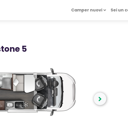
Camper nuovi
Sei un 
stone 5