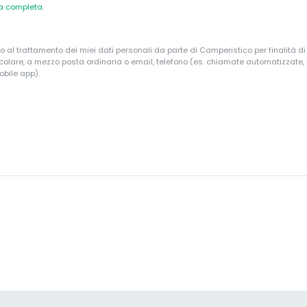
va completa
.
o al trattamento dei miei dati personali da parte di Camperistico per finalità d
ticolare, a mezzo posta ordinaria o email, telefono (es. chiamate automatizzate
obile app).