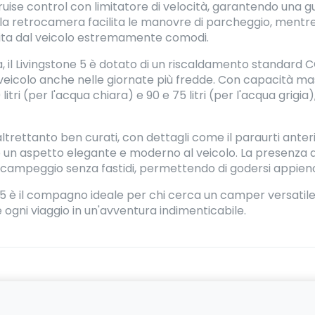
ruise control con limitatore di velocità, garantendo una gu
ella retrocamera facilita le manovre di parcheggio, mentre 
uscita dal veicolo estremamente comodi.
ca, il Livingstone 5 è dotato di un riscaldamento standar
l veicolo anche nelle giornate più fredde. Con capacità ma
litri (per l'acqua chiara) e 90 e 75 litri (per l'acqua grigia
ltrettanto ben curati, con dettagli come il paraurti anterior
 un aspetto elegante e moderno al veicolo. La presenza de
 campeggio senza fastidi, permettendo di godersi appieno l
e 5 è il compagno ideale per chi cerca un camper versatile
 ogni viaggio in un'avventura indimenticabile.