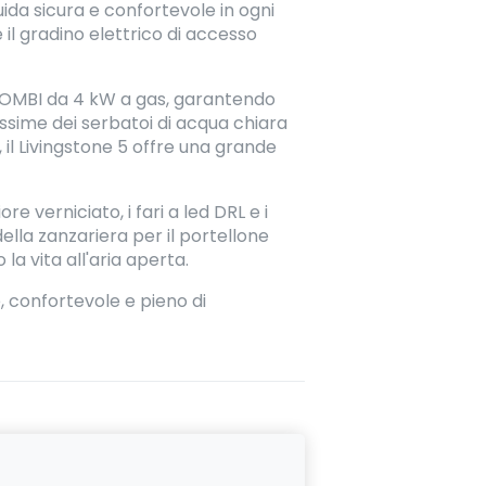
ida sicura e confortevole in ogni
il gradino elettrico di accesso
d COMBI da 4 kW a gas, garantendo
ssime dei serbatoi di acqua chiara
), il Livingstone 5 offre una grande
e verniciato, i fari a led DRL e i
lla zanzariera per il portellone
a vita all'aria aperta.
, confortevole e pieno di