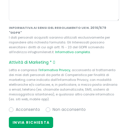
INFORMATIVA AI SENSI DEL REGOLAMENTO UE N. 2016/679
"GDPR"
I dati personali acquisiti saranno utilizzati esclusivamente per
rispondere alla richiesta formulata. Gli Interessati possono
esercitare i diritti di cui agli artt. 15 - 23 del GDPR scrivendo
all'indirizzo info@smilenet.it.
Informativa completa
.
Attività di Marketing
*
Letta e compresa l’
Informativa Privacy
, acconsento al trattamento
dei miei dati personali da parte di Camperistico per finalità di
marketing come indicato dall’Informativa Privacy, con modalità
elettroniche e/o cartacee, e, in particolare, a mezzo posta ordinaria
o email, telefono (es. chiamate automatizzate, SMS, sistemi di
messaggistica istantanea), e qualsiasi altro canale informatico
(es. siti web, mobile app).
Acconsento
Non acconsento