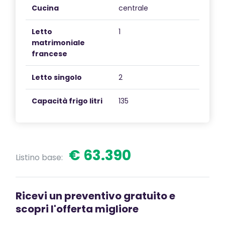
Cucina
centrale
Letto
1
matrimoniale
francese
Letto singolo
2
Capacità frigo litri
135
€ 63.390
Listino base:
Ricevi un preventivo gratuito e
scopri l'offerta migliore