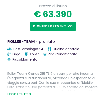
Prezzo di listino
€ 63.390
RICHIEDI PREVENTIVO
ROLLER-TEAM
- profilato
Posti omologati: 4
Cucina centrale
Frigo
Toilet
Aria Condizionata
Riscaldamento
Roller Team Kronos 291 TL è un camper che incarna
l'eleganza e la funzionalità, offrendo un'esperienza di
viaggio senza pari. Con la sua meccanica affidabile
Ford Transit e una potenza di 130CV fornita dal motore
2.0 TDCi, garantisce prestazioni di guida impeccabili su
LEGGI TUTTO
strada.
Le sue dimensioni esterne di 5990 mm di lunghezza e