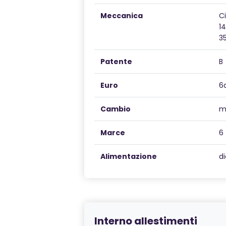
Meccanica
C
1
35
Patente
B
Euro
6
Cambio
m
Marce
6
Alimentazione
di
Interno allestimenti