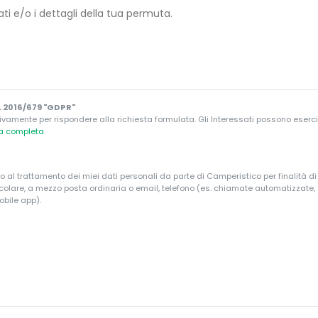
 2016/679 "GDPR"
ivamente per rispondere alla richiesta formulata. Gli Interessati possono esercitare
va completa
.
o al trattamento dei miei dati personali da parte di Camperistico per finalità d
ticolare, a mezzo posta ordinaria o email, telefono (es. chiamate automatizzate
obile app).