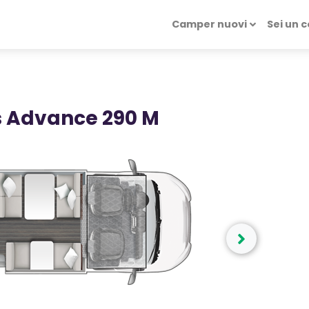
Camper nuovi
Sei un 
s Advance 290 M