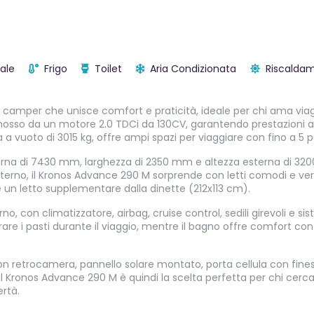
ale
Frigo
Toilet
Aria Condizionata
Riscalda
camper che unisce comfort e praticità, ideale per chi ama viagg
 mosso da un motore 2.0 TDCi da 130CV, garantendo prestazioni a
vuoto di 3015 kg, offre ampi spazi per viaggiare con fino a 5 p
erna di 7430 mm, larghezza di 2350 mm e altezza esterna di 32
nterno, il Kronos Advance 290 M sorprende con letti comodi e versat
un letto supplementare dalla dinette (212x113 cm).
 con climatizzatore, airbag, cruise control, sedili girevoli e s
arare i pasti durante il viaggio, mentre il bagno offre comfort c
n retrocamera, pannello solare montato, porta cellula con finest
 Il Kronos Advance 290 M è quindi la scelta perfetta per chi cer
ertà.