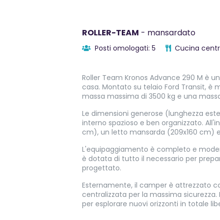
ROLLER-TEAM
- mansardato
Posti omologati: 5
Cucina centr
Roller Team Kronos Advance 290 M è un 
casa. Montato su telaio Ford Transit, è
massa massima di 3500 kg e una massa a 
Le dimensioni generose (lunghezza est
interno spazioso e ben organizzato. All'i
cm), un letto mansarda (209x160 cm) e 
L'equipaggiamento è completo e moderno,
è dotata di tutto il necessario per prep
progettato.
Esternamente, il camper è attrezzato co
centralizzata per la massima sicurezza.
per esplorare nuovi orizzonti in totale lib