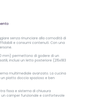
mento
iare senza rinunciare alla comodità di
ffidabili e consumi contenuti. Con una
ersone.
00 mm) permettono di godere di un
ili, inclusi un letto posteriore (215x183
istema multimediale avanzato. La cucina
on un piatto doccia spazioso e ben
ra fissa e sistema di chiusura
ca un camper funzionale e confortevole