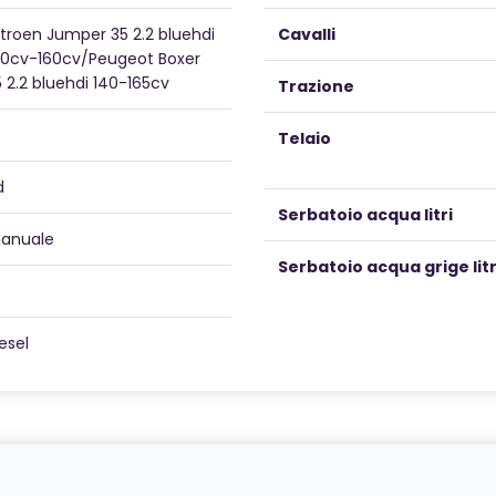
itroen Jumper 35 2.2 bluehdi
Cavalli
40cv-160cv/Peugeot Boxer
 2.2 bluehdi 140-165cv
Trazione
Telaio
d
Serbatoio acqua litri
anuale
Serbatoio acqua grige litr
esel