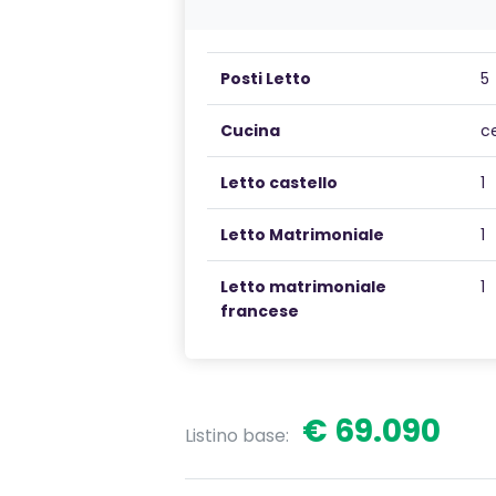
Posti Letto
5
Cucina
c
Letto castello
1
Letto Matrimoniale
1
Letto matrimoniale
1
francese
€ 69.090
Listino base: