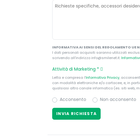
INFORMATIVA AI SENSI DEL REGOLAMENTO UE N.
I dati personali acquisiti saranno utilizzati esclus
scrivendo all'indirizzo info@smilenet.it.
Informati
Attività di Marketing
*
Letta e compresa l’
Informativa Privacy
, acconsent
con modalità elettroniche e/o cartacee, e, in par
qualsiasi altro canale informatico (es. siti web, m
Acconsento
Non acconsento