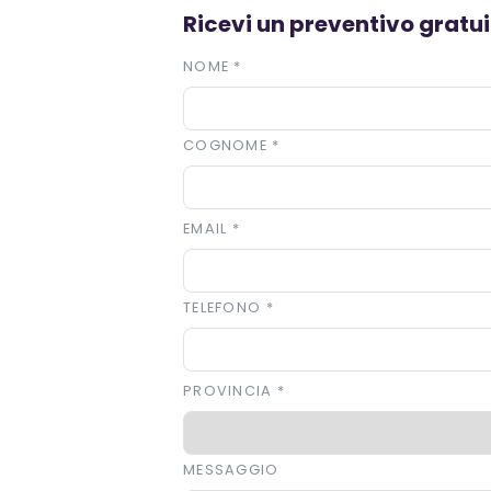
Ricevi un preventivo gratuit
NOME
*
COGNOME
*
EMAIL
*
TELEFONO
*
PROVINCIA
*
MESSAGGIO