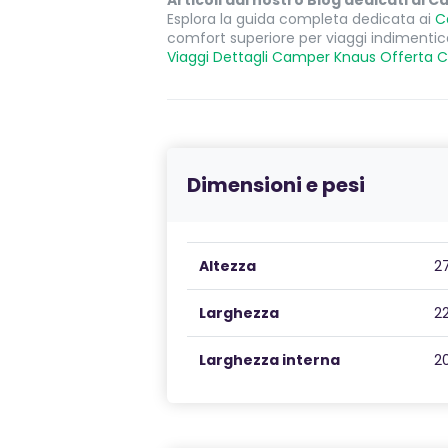
Articoli dal nostro Blog dedicati ai
Esplora la guida completa dedicata ai
C
comfort superiore per viaggi indimentic
Viaggi
Dettagli Camper Knaus
Offerta 
Dimensioni e pesi
Altezza
2
Larghezza
2
Larghezza interna
2