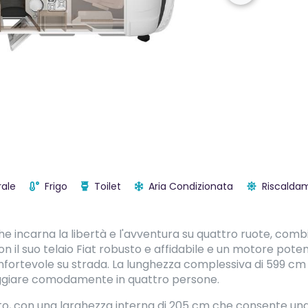
ale
Frigo
Toilet
Aria Condizionata
Riscalda
he incarna la libertà e l'avventura su quattro ruote, comb
n il suo telaio Fiat robusto e affidabile e un motore pote
onfortevole su strada. La lunghezza complessiva di 599 cm
iaggiare comodamente in quattro persone.
tato, con una larghezza interna di 205 cm che consente una