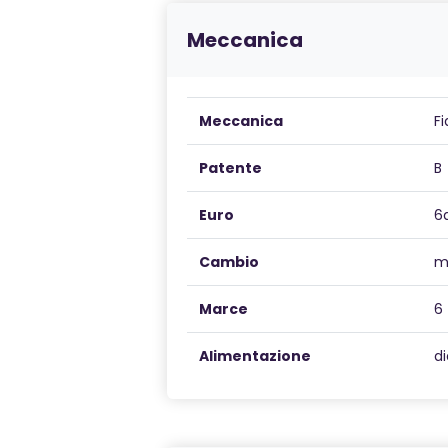
Meccanica
Meccanica
F
Patente
B
Euro
6
Cambio
m
Marce
6
Alimentazione
di