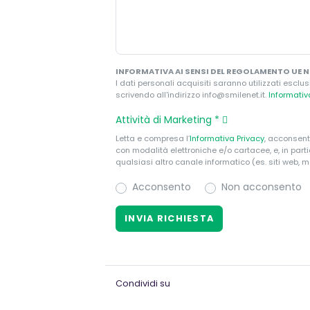
INFORMATIVA AI SENSI DEL REGOLAMENTO UE N.
I dati personali acquisiti saranno utilizzati esclus
scrivendo all'indirizzo info@smilenet.it.
Informati
Attività di Marketing
*
Letta e compresa l’
Informativa Privacy
, acconsent
con modalità elettroniche e/o cartacee, e, in par
qualsiasi altro canale informatico (es. siti web, m
Acconsento
Non acconsento
Condividi su