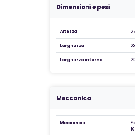
Dimensioni e pesi
Altezza
2
Larghezza
2
Larghezza interna
2
Meccanica
Meccanica
F
1