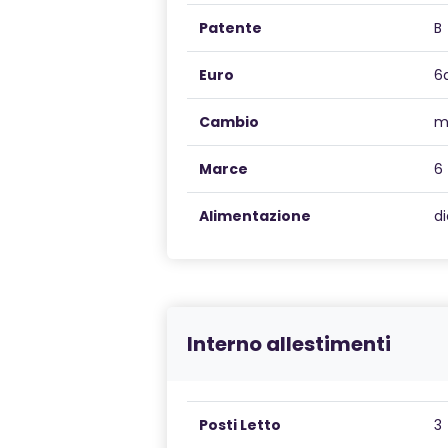
Patente
B
Euro
6
Cambio
m
Marce
6
Alimentazione
di
Interno allestimenti
Posti Letto
3