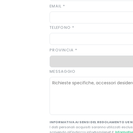
EMAIL
*
TELEFONO
*
PROVINCIA
*
MESSAGGIO
INFORMATIVA AI SENSI DEL REGOLAMENTO UE N.
I dati personali acquisiti saranno utilizzati esclus
scrivendo all'indirizzo info@smilenet.it.
Informati