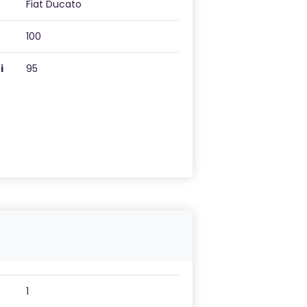
Fiat Ducato
100
i
95
1