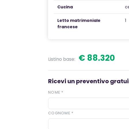
Cucina
c
Letto matrimoniale
1
francese
€ 88.320
Listino base:
Ricevi un preventivo gratuit
NOME
*
COGNOME
*