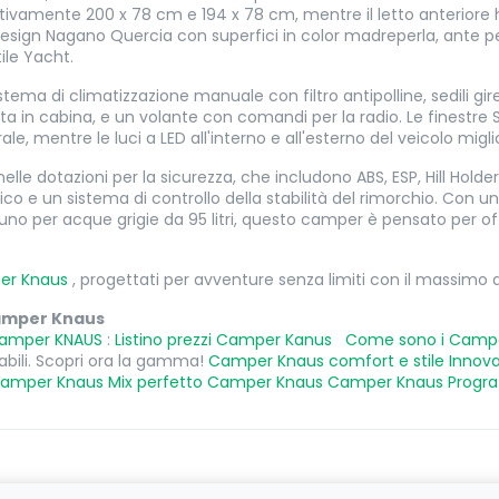
pettivamente 200 x 78 cm e 194 x 78 cm, mentre il letto anteriore
 design Nagano Quercia con superfici in color madreperla, ante p
ile Yacht.
stema di climatizzazione manuale con filtro antipolline, sedili gir
onata in cabina, e un volante con comandi per la radio. Le finestre
, mentre le luci a LED all'interno e all'esterno del veicolo miglior
nelle dotazioni per la sicurezza, che includono ABS, ESP, Hill Holde
 e un sistema di controllo della stabilità del rimorchio. Con un 
e uno per acque grigie da 95 litri, questo camper è pensato per 
er Knaus
, progettati per avventure senza limiti con il massimo d
 Camper Knaus
amper KNAUS
:
Listino prezzi Camper Kanus
Come sono i Camp
abili. Scopri ora la gamma!
Camper Knaus comfort e stile
Innov
Camper Knaus
Mix perfetto Camper Knaus
Camper Knaus Progra