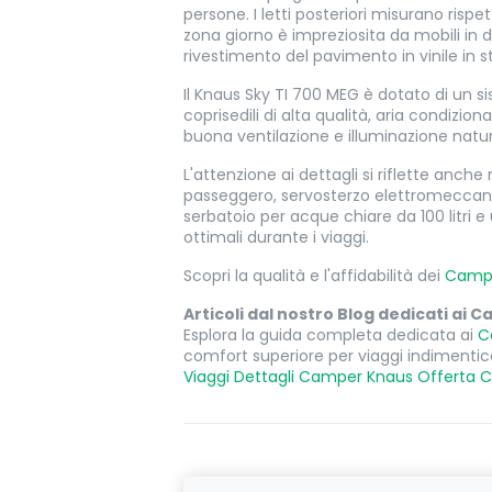
persone. I letti posteriori misurano ris
zona giorno è impreziosita da mobili in
rivestimento del pavimento in vinile in st
Il Knaus Sky TI 700 MEG è dotato di un si
coprisedili di alta qualità, aria condizi
buona ventilazione e illuminazione naturale
L'attenzione ai dettagli si riflette anche 
passeggero, servosterzo elettromeccanico
serbatoio per acque chiare da 100 litri 
ottimali durante i viaggi.
Scopri la qualità e l'affidabilità dei
Camp
Articoli dal nostro Blog dedicati ai
Esplora la guida completa dedicata ai
C
comfort superiore per viaggi indimentic
Viaggi
Dettagli Camper Knaus
Offerta 