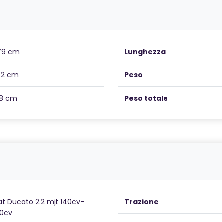
79 cm
Lunghezza
32 cm
Peso
18 cm
Peso totale
iat Ducato 2.2 mjt 140cv-
Trazione
80cv