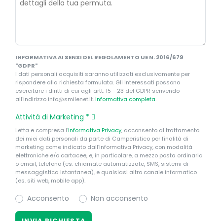
INFORMATIVA AI SENSI DEL REGOLAMENTO UE N. 2016/679
"GDPR"
I dati personali acquisiti saranno utilizzati esclusivamente per
rispondere alla richiesta formulata. Gli Interessati possono
esercitare i diritti di cui agli artt. 15 - 23 del GDPR scrivendo
all'indirizzo info@smilenet.it.
Informativa completa
.
Attività di Marketing
*
Letta e compresa l’
Informativa Privacy
, acconsento al trattamento
dei miei dati personali da parte di Camperistico per finalità di
marketing come indicato dall’Informativa Privacy, con modalità
elettroniche e/o cartacee, e, in particolare, a mezzo posta ordinaria
o email, telefono (es. chiamate automatizzate, SMS, sistemi di
messaggistica istantanea), e qualsiasi altro canale informatico
(es. siti web, mobile app).
Acconsento
Non acconsento