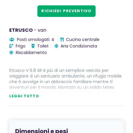
RICHIEDI PREVENTIVO
ETRUSCO
- van
Posti omologati: 4
Cucina centrale
Frigo
Toilet
Aria Condizionata
Riscaldamento
Etrusco V 6.8 SR è più di un semplice veicolo per
viaggiare: è un santuario ambulante, un rifugio mobile
che ti avvolge in un abbraccio familiare mentre ti
avventuri per il mondo. Montato su un solido telaio
Ford, questo camper ti accoglie con la promessa di
LEGGI TUTTO
farti sentire a casa ovunque tu vada. Attraversando la
porta d'ingresso con finestra, ti immergi
istantaneamente in un'oasi di comfort e bellezza
senza tempo.
La zona giorno è un'ode al relax e alla comodità, con
Dimensioni e pesi
letti spaziosi e una cucina completamente attrezzata