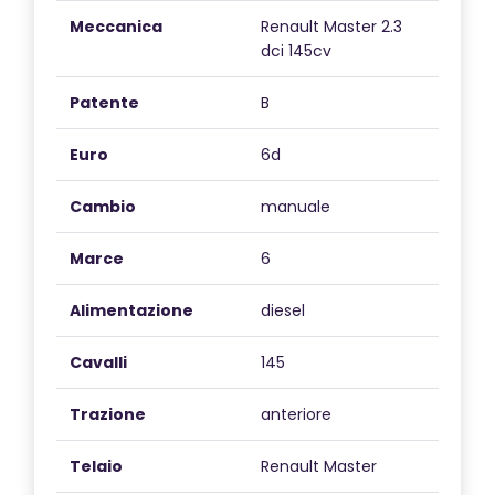
a bordo dell'Etrusco V 6.8 SR si trasforma in un ricordo
Meccanica
Renault Master 2.3
prezioso che porterai nel cuore per sempre.
dci 145cv
Patente
B
Euro
6d
Cambio
manuale
Marce
6
Alimentazione
diesel
Cavalli
145
Trazione
anteriore
Telaio
Renault Master