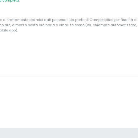
va completa
.
o al trattamento dei miei dati personali da parte di Camperistico per finalità d
ticolare, a mezzo posta ordinaria o email, telefono (es. chiamate automatizzate
obile app).