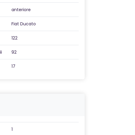
anteriore
Fiat Ducato
122
i
92
17
1