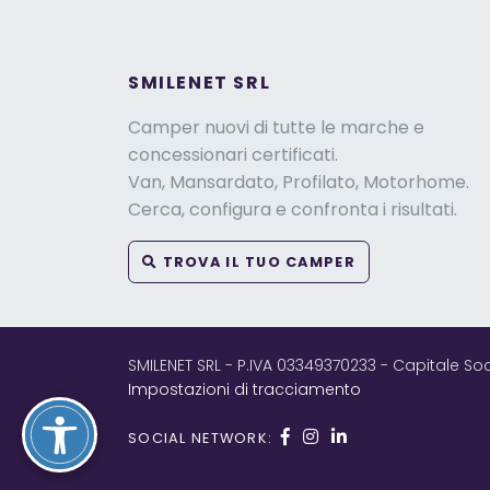
SMILENET SRL
Camper nuovi di tutte le marche e
concessionari certificati.
Van, Mansardato, Profilato, Motorhome.
Cerca, configura e confronta i risultati.
TROVA IL TUO CAMPER
SMILENET SRL - P.IVA 03349370233 - Capitale So
Impostazioni di tracciamento
SOCIAL NETWORK: