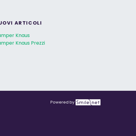
UOVI ARTICOLI
amper Knaus
mper Knaus Prezzi
Powered by