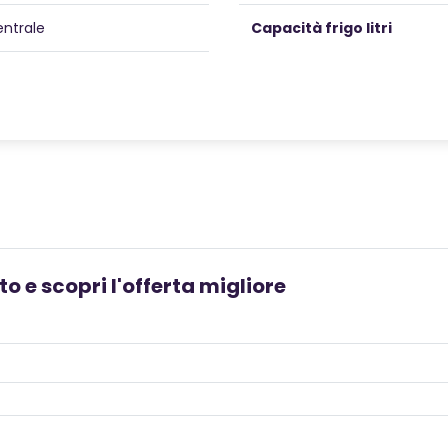
entrale
Capacità frigo litri
o e scopri l'offerta migliore