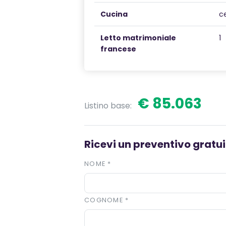
Cucina
c
Letto matrimoniale
1
francese
€ 85.063
Listino base:
Ricevi un preventivo gratuit
NOME
*
COGNOME
*