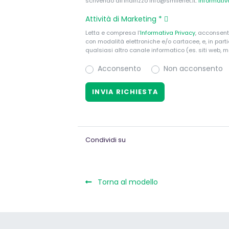
scrivendo all'indirizzo info@smilenet.it.
Informati
Attività di Marketing
*
Letta e compresa l’
Informativa Privacy
, acconsent
con modalità elettroniche e/o cartacee, e, in par
qualsiasi altro canale informatico (es. siti web, m
Acconsento
Non acconsento
Condividi su
Torna al modello