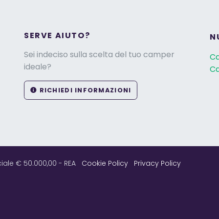
SERVE AIUTO?
N
Sei indeciso sulla scelta del tuo camper
C
ideale?
Ca
RICHIEDI INFORMAZIONI
ciale € 50.000,00 - REA
Cookie Policy
Privacy Policy