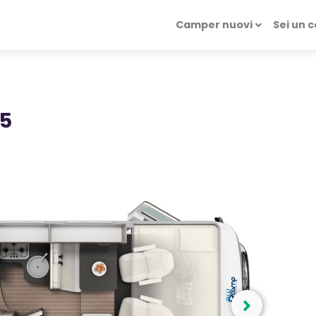
Camper nuovi
Sei un 
5