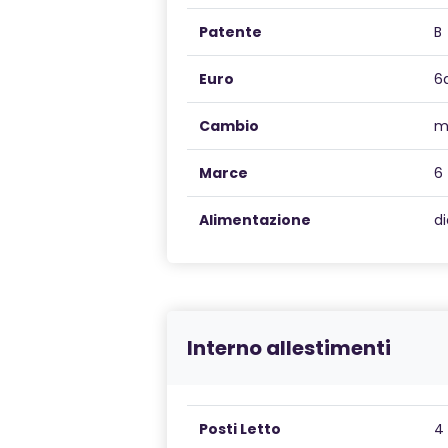
Patente
B
Euro
6
Cambio
m
Marce
6
Alimentazione
di
Interno allestimenti
Posti Letto
4