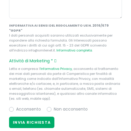
INFORMATIVA AI SENSI DEL REGOLAMENTO UE N. 2016/679
"GDPR"
I dati personali acquisiti saranno utilizzati esclusivamente per
rispondere alla richiesta formulata. Gli Interessati possono
esercitare i diritti di cui agli artt. 15 - 23 del GDPR scrivendo
all'indirizzo info@smilenet.it.
Informativa completa
.
Attività di Marketing
*
Letta e compresa l’
Informativa Privacy
, acconsento al trattamento
dei miei dati personali da parte di Camperistico per finalità di
marketing come indicato dall’Informativa Privacy, con modalità
elettroniche e/o cartacee, e, in particolare, a mezzo posta ordinaria
o email, telefono (es. chiamate automatizzate, SMS, sistemi di
messaggistica istantanea), e qualsiasi altro canale informatico
(es. siti web, mobile app).
Acconsento
Non acconsento