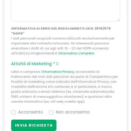
INFORMATIVA AI SENSI DEL REGOLAMENTO UE N. 2016/679
"GDPR"
I dati personali acquisiti saranno utilizzati esclusivamente per
rispondere alla richiesta formulata. Gli Interessati possono
esercitare i diritti di cui agli artt. 15 - 23 del GDPR scrivendo
all'indirizzo info@smilenet.it.
Informativa completa
.
Attività di Marketing
*
Letta e compresa l’
Informativa Privacy
, acconsento al
trattamento dei miei dati personali da parte di Camperistico per
finalità di marketing come indicato dall’Informativa Privacy, con
modalità elettroniche e/o cartacee, e, in particolare, a mezzo
posta ordinaria o email, telefono (es. chiamate automatizzate,
SMS, sistemi di messaggistica istantanea), e qualsiasi altro
canale informatico (es. siti web, mobile app).
Acconsento
Non acconsento