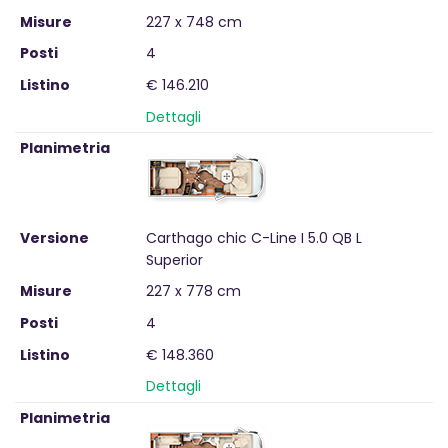
Misure
227 x 748 cm
Posti
4
Listino
€ 146.210
Dettagli
Planimetria
Versione
Carthago chic C-Line I 5.0 QB L
Superior
Misure
227 x 778 cm
Posti
4
Listino
€ 148.360
Dettagli
Planimetria