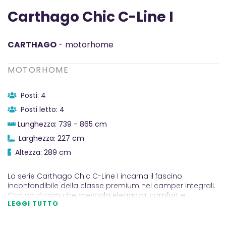
Carthago Chic C-Line I
CARTHAGO
- motorhome
MOTORHOME
Posti: 4
Posti letto: 4
Lunghezza: 739 - 865 cm
Larghezza: 227 cm
Altezza: 289 cm
La serie Carthago Chic C-Line I incarna il fascino
inconfondibile della classe premium nei camper integrali.
Con un design che mescola eleganza, comfort e
LEGGI TUTTO
massima praticità, questi veicoli sono veri e propri gioielli
della strada. All'interno, l'arredamento esclusivo
"exklusiveline" accarezza gli occhi con linee fluide, superfici