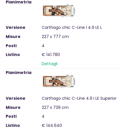
Planimetria
come una scelta eccellente per chi cerca il massimo nel
settore dei camper integrali.
Versione
Carthago chic C-Line I 4.9 LE L
Misure
227 x 777 cm
Posti
4
Listino
€ 141.780
Dettagli
Planimetria
Versione
Carthago chic C-Line 4.9 I LE Superior
Misure
227 x 739 cm
Posti
4
Listino
€ 144.640